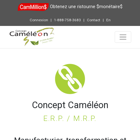
Obtenez une ristourne $monétaire$
Connexion
1-888-758-3683
Contact
En
Concept Caméléon
E.R.P. / M.R.P.